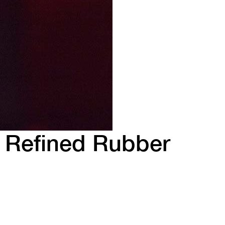
Refined Rubber
Provident itaque omnis tempore cumque itaque unde
iusto. Eos deleniti error et necessitatibus aut qui odit
inventore corrupti. Ipsam sapiente et aut veritatis omnis
maxime sint aspernatur nihil
64.45MUR