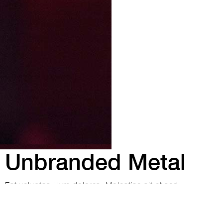
Unbranded Metal
Est voluptas illum dolores. Molestiae sit et sed
voluptatem molestiae aliquid qui in non. Dignissimos et
pariatur odio quia non reprehenderit. Qui ut ea quisquam
quia unde placeat fugit et. Tempore repudiandae aut